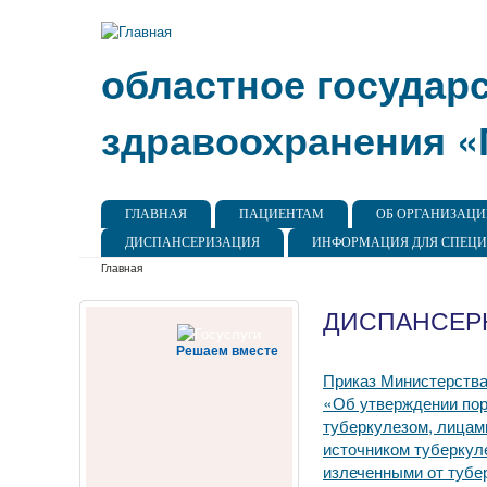
областное государ
здравоохранения «
Главное меню
ГЛАВНАЯ
ПАЦИЕНТАМ
ОБ ОРГАНИЗАЦ
ДИСПАНСЕРИЗАЦИЯ
ИНФОРМАЦИЯ ДЛЯ СПЕЦ
Вы здесь
Главная
ДИСПАНСЕР
Решаем вместе
Приказ Министерства
«Об утверждении пор
туберкулезом, лицам
источником туберкуле
излеченными от тубе